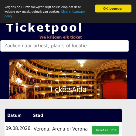
Volgens de EU we toewijzen wijst beleid erop dat deze
OK, begrepen
website ook maakt gebruik van cookies.
Meer info/privacy
policy
TicketsAida
Datum
Stad
09.08.2026
Verona, Arena di Verona
Ticket en Hotel