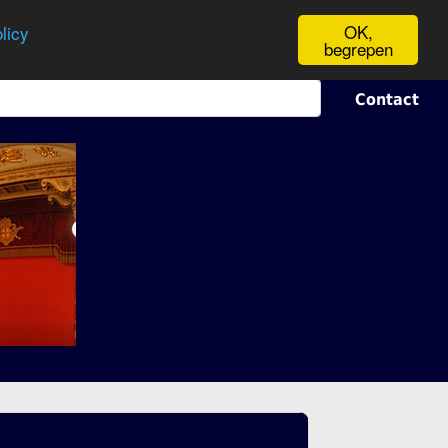
OK,
licy
begrepen
Contact