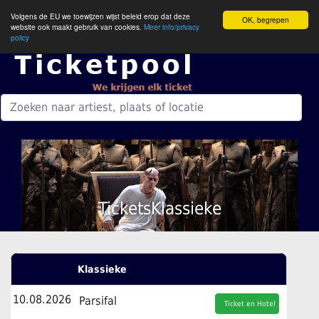
Volgens de EU we toewijzen wijst beleid erop dat deze
OK, begrepen
website ook maakt gebruik van cookies.
Meer info/privacy
policy
TicketsKlassieke
Klassieke
10.08.2026
Parsifal
Ticket en Hotel