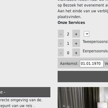
op Bezoek het evenement al
Aan het einde van uw verblij
plaatsvinden.
Onze Services
Tweepersoons
Eenpersoonsk
Aankomst:
V
e -
directe omgeving van de.
epunt van uw reis .