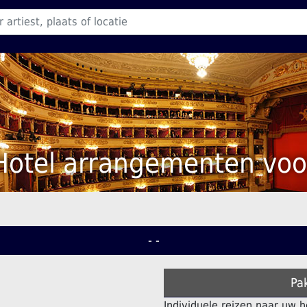
Hotel arrangementen voo
- -
Pa
Individuele reizen naar uw h