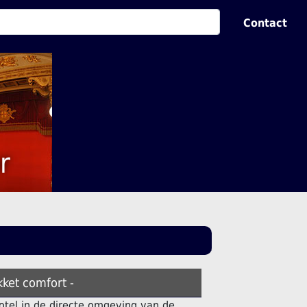
Contact
r
kket comfort -
otel in de directe omgeving van de.