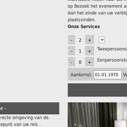
op Bezoek het evenement al
Aan het einde van uw verblij
plaatsvinden.
Onze Services
Tweepersoons
Eenpersoonsk
Aankomst:
V
e -
directe omgeving van de.
epunt van uw reis .