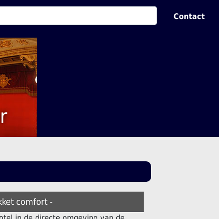
Contact
r
kket comfort -
otel in de directe omgeving van de.