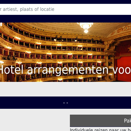
Hotel arrangementen voo
- -
Pa
Individuele reizen naar uw h