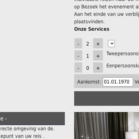
op Bezoek het evenement al
Aan het einde van uw verblij
plaatsvinden.
Onze Services
Tweepersoons
Eenpersoonsk
Aankomst:
V
e -
directe omgeving van de.
epunt van uw reis .