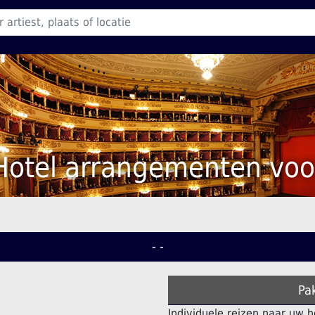
Hotel arrangementen voo
- -
Pa
Individuele reizen naar uw h