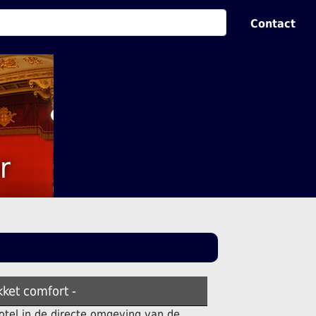
Contact
r
kket comfort -
otel in de directe omgeving van de.