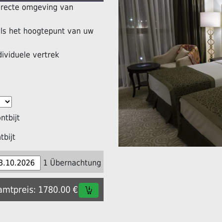
directe omgeving van
ls het hoogtepunt van uw
dividuele vertrek
tbijt
bijt
1 Übernachtung
samtpreis: 1780.00 €