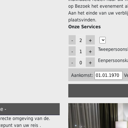
op Bezoek het evenement al
Aan het einde van uw verblij
plaatsvinden.
Onze Services
Tweepersoons
Eenpersoonsk
Aankomst:
V
e -
directe omgeving van de.
epunt van uw reis .