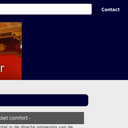
Contact
r
kket comfort -
otel in de directe omgeving van de.