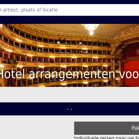
Hotel arrangementen voo
- -
Pa
Individuele reizen naar uw h