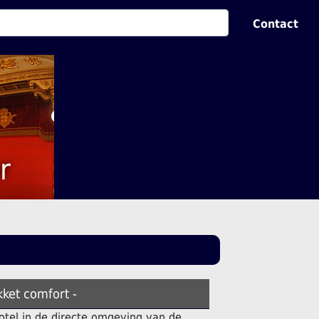
Contact
r
kket comfort -
otel in de directe omgeving van de.