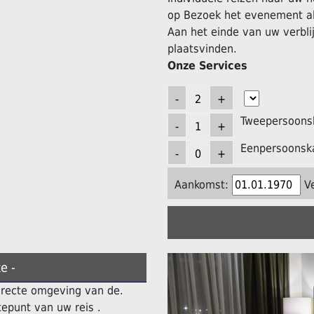
op Bezoek het evenement al
Aan het einde van uw verblij
plaatsvinden.
Onze Services
Tweepersoons
Eenpersoonsk
Aankomst:
V
e -
directe omgeving van de.
epunt van uw reis .