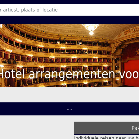
Hotel arrangementen voo
- -
Pa
Individuele reizen naar uw h