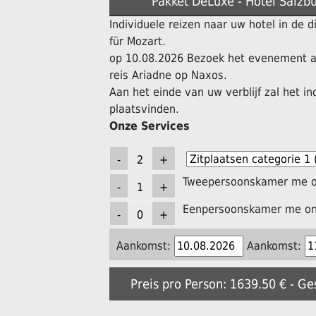
Pakket DeLuxe - Hotel Salzb
Individuele reizen naar uw hotel in de
für Mozart.
op 10.08.2026 Bezoek het evenement a
reis Ariadne op Naxos.
Aan het einde van uw verblijf zal het in
plaatsvinden.
Onze Services
Tweepersoonskamer me on
Eenpersoonskamer me ont
Aankomst:
Aankomst:
Preis pro Person: 1639.50 € - G