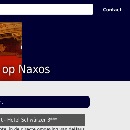
Contact
 op Naxos
rt
t - Hotel Schwärzer 3***
hotel in de directe omgeving van deHaus