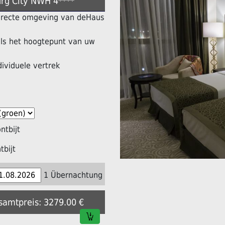
urg City NWH 4****
 directe omgeving van deHaus
ls het hoogtepunt van uw
dividuele vertrek
tbijt
bijt
1 Übernachtung
esamtpreis: 3279.00 €