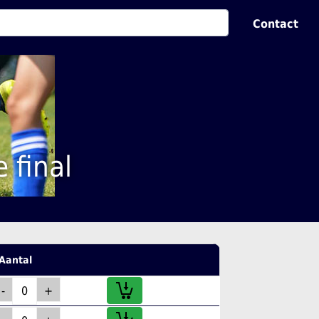
Contact
 final
Aantal